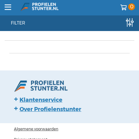
0
FILTER
home
//
trapprofielen
//
trapprofielen
Klantenservice
Over Profielenstunter
Algemene voorwaarden