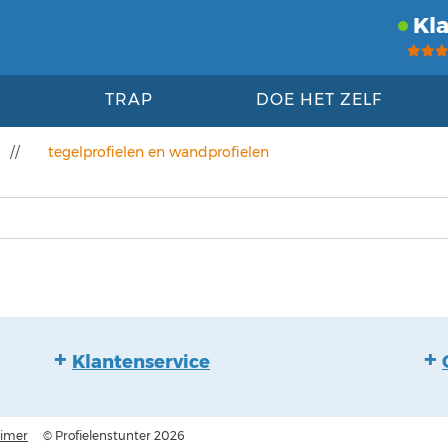
Kl
TRAP
DOE HET ZELF
//
tegelprofielen en wandprofielen
Klantenservice
aimer
© Profielenstunter 2026