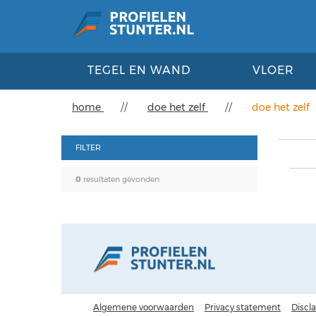
TEGEL EN WAND
VLOER
home
//
doe het zelf
//
doe het zelf
FILTER
0
resultaten gevonden
Algemene voorwaarden
Privacy statement
Discl