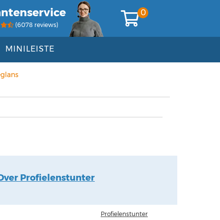
antenservice
0
(6078 reviews)
MINILEISTE
glans
Over Profielenstunter
Profielenstunter