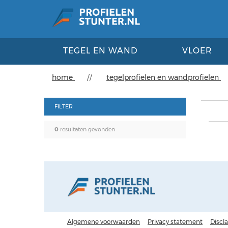
TEGEL EN WAND
VLOER
home
//
tegelprofielen en wandprofielen
FILTER
0
resultaten gevonden
Algemene voorwaarden
Privacy statement
Discl