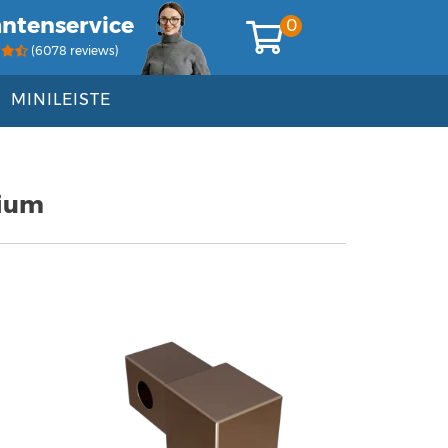
antenservice
0
(6078 reviews)
MINILEISTE
nium