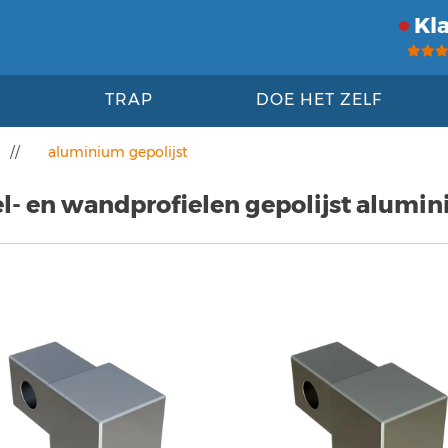
Kl
TRAP
DOE HET ZELF
//
aluminium gepolijst
l- en wandprofielen gepolijst alumi