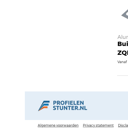
Alu
Bui
ZQ
Vanaf
Algemene voorwaarden
Privacy statement
Discl