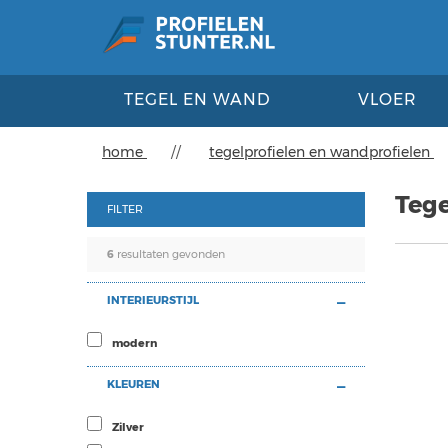
TEGEL EN WAND
VLOER
home
//
tegelprofielen en wandprofielen
Tege
FILTER
6
resultaten gevonden
INTERIEURSTIJL
modern
KLEUREN
Zilver