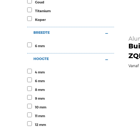
Goud
Titanium
Koper
BREEDTE
Alu
Bui
6 mm
ZQB
HOOGTE
Vanaf
4 mm
6 mm
8 mm
9 mm
10 mm
11 mm
12 mm