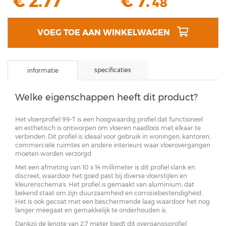
€ 2.77
€
7
.
48
VOEG TOE AAN WINKELWAGEN
specificaties
informatie
Welke eigenschappen heeft dit product?
Het vloerprofiel 99-T is een hoogwaardig profiel dat functioneel
en esthetisch is ontworpen om vloeren naadloos met elkaar te
verbinden. Dit profiel is ideaal voor gebruik in woningen, kantoren,
commerciële ruimtes en andere interieurs waar vloerovergangen
moeten worden verzorgd.
Met een afmeting van 10 x 14 millimeter is dit profiel slank en
discreet, waardoor het goed past bij diverse vloerstijlen en
kleurenschema's. Het profiel is gemaakt van aluminium, dat
bekend staat om zijn duurzaamheid en corrosiebestendigheid.
Het is ook gecoat met een beschermende laag waardoor het nog
langer meegaat en gemakkelijk te onderhouden is.
Dankzij de lengte van 2,7 meter biedt dit overgangsprofiel