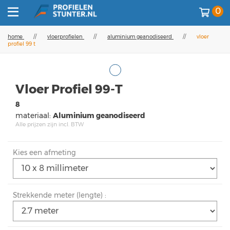
0
home
//
vloerprofielen
//
aluminium geanodiseerd
//
vloer
profiel 99 t
Vloer Profiel 99-T
8
materiaal:
Aluminium geanodiseerd
Alle prijzen zijn incl. BTW
Kies een afmeting
Strekkende meter (lengte) :